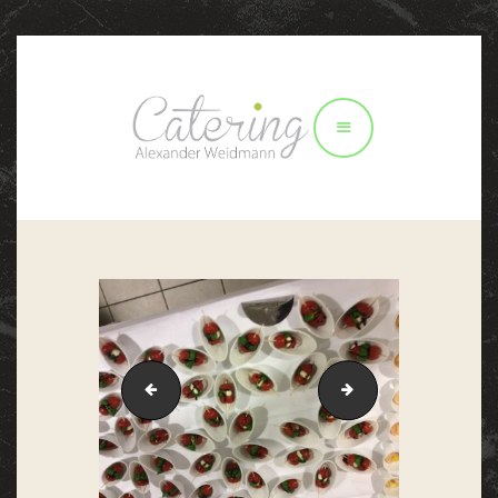
STARTSEITE
PERSÖNLICHES
CATERING
IMPRESSIONEN
REZEPTIDEEN
KONTAKT
IMG_1086
IMG_0076