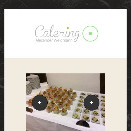
STARTSEITE
PERSÖNLICHES
CATERING
IMPRESSIONEN
REZEPTIDEEN
KONTAKT
IMG_0076
IMG_0261